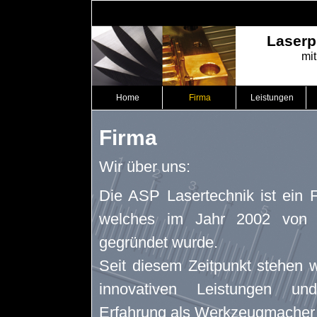
Laserp
mi
Home
Firma
Leistungen
Firma
Wir über uns:
Die ASP Lasertechnik ist ein 
welches im Jahr 2002 von 
gegründet wurde.
Seit diesem Zeitpunkt stehen w
innovativen Leistungen un
Erfahrung als Werkzeugmacher 